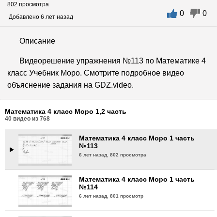
802 просмотра
0
0
Математика 4 класс Моро 1 часть
Добавлено 6 лет назад
№110
6 лет назад,
667 просмотров
Описание
Математика 4 класс Моро 1 часть
Видеорешение упражнения №113 по Математике 4
№111
класс Учебник Моро. Смотрите подробное видео
6 лет назад,
841 просмотр
объяснение задания на GDZ.video.
Математика 4 класс Моро 1 часть
№112
Математика 4 класс Моро 1,2 часть
6 лет назад,
718 просмотра
40
видео из
768
Математика 4 класс Моро 1 часть
№113
6 лет назад,
802 просмотра
Математика 4 класс Моро 1 часть
№114
6 лет назад,
801 просмотр