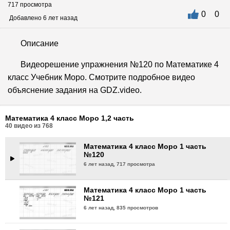
717 просмотра
0
0
Математика 4 класс Моро 1 часть
Добавлено 6 лет назад
№117
6 лет назад,
805 просмотров
Описание
Математика 4 класс Моро 1 часть
Видеорешение упражнения №120 по Математике 4
№118
класс Учебник Моро. Смотрите подробное видео
6 лет назад,
834 просмотра
объяснение задания на GDZ.video.
Математика 4 класс Моро 1 часть
№119
Математика 4 класс Моро 1,2 часть
6 лет назад,
725 просмотров
40
видео из
768
Математика 4 класс Моро 1 часть
№120
6 лет назад,
717 просмотра
Математика 4 класс Моро 1 часть
№121
6 лет назад,
835 просмотров