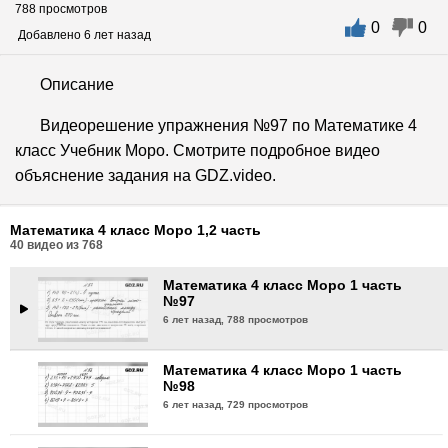
788 просмотров
0
0
Математика 4 класс Моро 1 часть
Добавлено 6 лет назад
№94
6 лет назад,
690 просмотров
Описание
Математика 4 класс Моро 1 часть
Видеорешение упражнения №97 по Математике 4
№95
класс Учебник Моро. Смотрите подробное видео
6 лет назад,
763 просмотра
объяснение задания на GDZ.video.
Математика 4 класс Моро 1 часть
№96
Математика 4 класс Моро 1,2 часть
6 лет назад,
775 просмотров
40
видео из
768
Математика 4 класс Моро 1 часть
№97
6 лет назад,
788 просмотров
Математика 4 класс Моро 1 часть
№98
6 лет назад,
729 просмотров