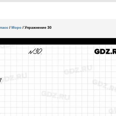
класс
/
Моро
/
Упражнение 30