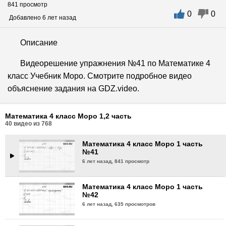
841 просмотр
0
0
Математика 4 класс Моро 1 часть
Добавлено 6 лет назад
№38
6 лет назад,
770 просмотров
Описание
Математика 4 класс Моро 1 часть
Видеорешение упражнения №41 по Математике 4
№39
класс Учебник Моро. Смотрите подробное видео
6 лет назад,
800 просмотров
объяснение задания на GDZ.video.
Математика 4 класс Моро 1 часть
№40
Математика 4 класс Моро 1,2 часть
6 лет назад,
890 просмотров
40
видео из
768
Математика 4 класс Моро 1 часть
№41
6 лет назад,
841 просмотр
Математика 4 класс Моро 1 часть
№42
6 лет назад,
635 просмотров