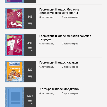
Геометрия 8 класс Мерзляк
Физика 8 класс Пёрышкин №44.1
дидактические материалы
6 лет назад,
581 просмотр
845
6 лет назад,
0 просмотров
Физика 8 класс Пёрышкин №44.2
6 лет назад,
Геометрия 8 класс Мерзляк рабочая
588 просмотров
тетрадь
439
6 лет назад,
0 просмотров
Физика 8 класс Пёрышкин №44.3
6 лет назад,
639 просмотров
Геометрия 8 класс Казаков
6 лет назад,
0 просмотров
422
Физика 8 класс Пёрышкин №45.1
6 лет назад,
733 просмотра
Алгебра 8 класс Мордкович
Физика 8 класс Пёрышкин №45.2
6 лет назад,
0 просмотров
1473
6 лет назад,
577 просмотров