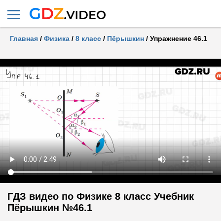
Главная
/
Физика
/
8 класс
/
Пёрышкин
/
Упражнение 46.1
ГДЗ видео по Физике 8 класс Учебник
Пёрышкин №46.1