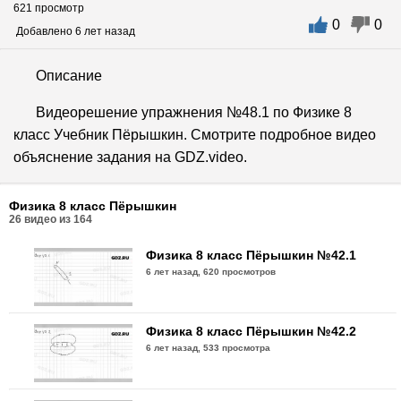
621 просмотр
0
0
Добавлено 6 лет назад
Описание
Видеорешение упражнения №48.1 по Физике 8
класс Учебник Пёрышкин. Смотрите подробное видео
объяснение задания на GDZ.video.
Физика 8 класс Пёрышкин
26
видео из
164
Физика 8 класс Пёрышкин №42.1
6 лет назад,
620 просмотров
Физика 8 класс Пёрышкин №42.2
6 лет назад,
533 просмотра