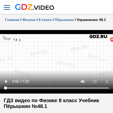
Главная
/
Физика
/
8 класс
/
Пёрышкин
/
Упражнение 48.1
ГДЗ видео по Физике 8 класс Учебник
Пёрышкин №48.1