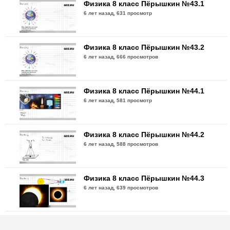
Физика 8 класс Пёрышкин №43.1
6 лет назад,
631 просмотр
Физика 8 класс Пёрышкин №43.2
6 лет назад,
666 просмотров
Физика 8 класс Пёрышкин №44.1
6 лет назад,
581 просмотр
Физика 8 класс Пёрышкин №44.2
6 лет назад,
588 просмотров
Физика 8 класс Пёрышкин №44.3
6 лет назад,
639 просмотров
Физика 8 класс Пёрышкин №45.1