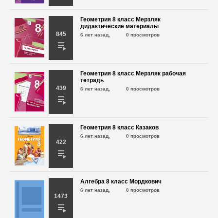
Геометрия 8 класс Мерзляк
Физика 8 класс Пёрышкин №44.2
дидактические материалы
6 лет назад,
588 просмотров
845
6 лет назад,
0 просмотров
Физика 8 класс Пёрышкин №44.3
6 лет назад,
Геометрия 8 класс Мерзляк рабочая
639 просмотров
тетрадь
439
6 лет назад,
0 просмотров
Физика 8 класс Пёрышкин №45.1
6 лет назад,
733 просмотра
Геометрия 8 класс Казаков
6 лет назад,
0 просмотров
422
Физика 8 класс Пёрышкин №45.2
6 лет назад,
577 просмотров
Алгебра 8 класс Мордкович
Физика 8 класс Пёрышкин №45.3
6 лет назад,
0 просмотров
1473
6 лет назад,
668 просмотров