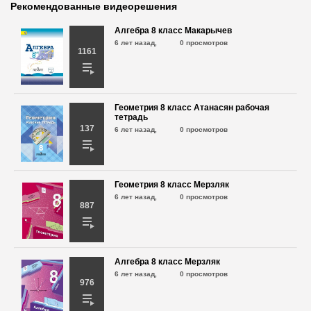
6 лет назад,
653 просмотра
Рекомендованные видеорешения
Алгебра 8 класс Макарычев
6 лет назад,
0 просмотров
Физика 8 класс Пёрышкин №42.1
1161
6 лет назад,
620 просмотров
Физика 8 класс Пёрышкин №42.2
Геометрия 8 класс Атанасян рабочая
тетрадь
6 лет назад,
533 просмотра
137
6 лет назад,
0 просмотров
Физика 8 класс Пёрышкин №43.1
6 лет назад,
631 просмотр
Геометрия 8 класс Мерзляк
6 лет назад,
0 просмотров
887
Физика 8 класс Пёрышкин №43.2
6 лет назад,
665 просмотров
Алгебра 8 класс Мерзляк
6 лет назад,
0 просмотров
976
Физика 8 класс Пёрышкин №44.1
6 лет назад,
581 просмотр