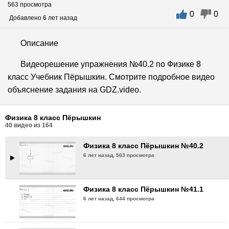
563 просмотра
0
0
Физика 8 класс Пёрышкин №39.1
Добавлено 6 лет назад
6 лет назад,
590 просмотров
Описание
Физика 8 класс Пёрышкин №39.2
Видеорешение упражнения №40.2 по Физике 8
6 лет назад,
594 просмотра
класс Учебник Пёрышкин. Смотрите подробное видео
объяснение задания на GDZ.video.
Физика 8 класс Пёрышкин №40.1
6 лет назад,
562 просмотра
Физика 8 класс Пёрышкин
40
видео из
164
Физика 8 класс Пёрышкин №40.2
6 лет назад,
563 просмотра
Физика 8 класс Пёрышкин №41.1
6 лет назад,
644 просмотра