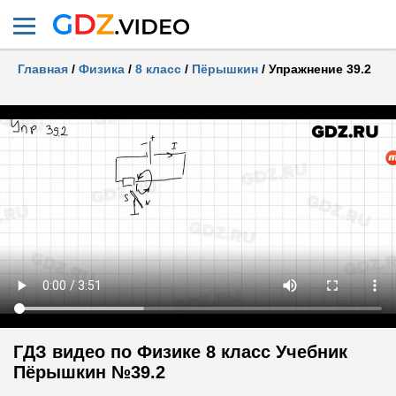
Физика 8 класс Пёрышкин №36.3
6 лет назад,
533 просмотра
Главная
/
Физика
/
8 класс
/
Пёрышкин
/
Упражнение 39.2
Физика 8 класс Пёрышкин №37.1
6 лет назад,
637 просмотров
Физика 8 класс Пёрышкин №37.2
6 лет назад,
645 просмотров
Физика 8 класс Пёрышкин №37.3
6 лет назад,
623 просмотра
Физика 8 класс Пёрышкин №37.4
ГДЗ видео по Физике 8 класс Учебник
6 лет назад,
592 просмотра
Пёрышкин №39.2