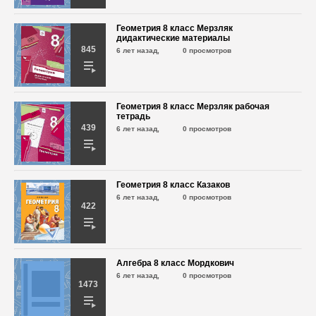
Геометрия 8 класс Мерзляк
Физика 8 класс Пёрышкин №41.4
дидактические материалы
6 лет назад,
653 просмотра
845
6 лет назад,
0 просмотров
Физика 8 класс Пёрышкин №42.1
6 лет назад,
Геометрия 8 класс Мерзляк рабочая
620 просмотров
тетрадь
439
6 лет назад,
0 просмотров
Физика 8 класс Пёрышкин №42.2
6 лет назад,
533 просмотра
Геометрия 8 класс Казаков
6 лет назад,
0 просмотров
422
Физика 8 класс Пёрышкин №43.1
6 лет назад,
631 просмотр
Алгебра 8 класс Мордкович
Физика 8 класс Пёрышкин №43.2
6 лет назад,
0 просмотров
1473
6 лет назад,
665 просмотров