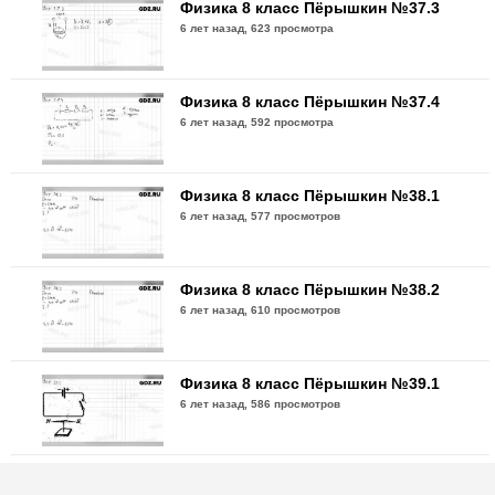
Физика 8 класс Пёрышкин №37.3
6 лет назад,
623 просмотра
Физика 8 класс Пёрышкин №37.4
6 лет назад,
592 просмотра
Физика 8 класс Пёрышкин №38.1
6 лет назад,
577 просмотров
Физика 8 класс Пёрышкин №38.2
6 лет назад,
610 просмотров
Физика 8 класс Пёрышкин №39.1
6 лет назад,
586 просмотров
Физика 8 класс Пёрышкин №39.2