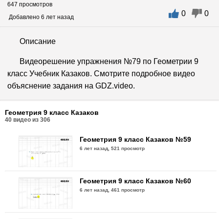
647 просмотров
0
0
Добавлено 6 лет назад
Описание
Видеорешение упражнения №79 по Геометрии 9
класс Учебник Казаков. Смотрите подробное видео
объяснение задания на GDZ.video.
Геометрия 9 класс Казаков
40
видео из
306
Геометрия 9 класс Казаков №59
6 лет назад,
521 просмотр
Геометрия 9 класс Казаков №60
6 лет назад,
461 просмотр