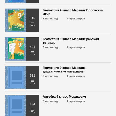
Геометрия 9 класс Мерзляк Полонский
Геометрия 9 класс Казаков №78
Якир
6 лет назад,
491 просмотр
916
6 лет назад,
0 просмотров
Геометрия 9 класс Казаков №79
6 лет назад,
Геометрия 9 класс Мерзляк рабочая
645 просмотров
тетрадь
441
6 лет назад,
0 просмотров
Геометрия 9 класс Казаков №80
6 лет назад,
578 просмотров
Геометрия 9 класс Мерзляк
дидактические материалы
921
6 лет назад,
0 просмотров
Геометрия 9 класс Казаков №81
6 лет назад,
463 просмотра
Алгебра 9 класс Мордкович
Геометрия 9 класс Казаков №82
6 лет назад,
0 просмотров
884
6 лет назад,
536 просмотров