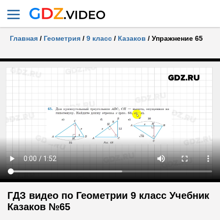
Геометрия 9 класс Казаков №57
6 лет назад,
519 просмотра
Главная
/
Геометрия
/
9 класс
/
Казаков
/
Упражнение 65
Геометрия 9 класс Казаков №58
6 лет назад,
520 просмотров
Геометрия 9 класс Казаков №59
6 лет назад,
521 просмотр
Геометрия 9 класс Казаков №60
6 лет назад,
460 просмотров
Геометрия 9 класс Казаков №61
ГДЗ видео по Геометрии 9 класс Учебник
6 лет назад,
585 просмотров
Казаков №65