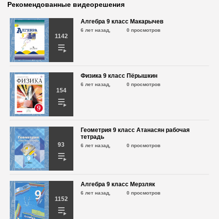
6 лет назад,
508 просмотров
Рекомендованные видеорешения
Алгебра 9 класс Макарычев
6 лет назад,
0 просмотров
Геометрия 9 класс Казаков №73
1142
6 лет назад,
485 просмотров
Геометрия 9 класс Казаков №74
Физика 9 класс Пёрышкин
6 лет назад,
6 лет назад,
487 просмотров
0 просмотров
154
Геометрия 9 класс Казаков №75
6 лет назад,
613 просмотра
Геометрия 9 класс Атанасян рабочая
тетрадь
93
6 лет назад,
0 просмотров
Геометрия 9 класс Казаков №76
6 лет назад,
510 просмотров
Алгебра 9 класс Мерзляк
6 лет назад,
0 просмотров
1152
Геометрия 9 класс Казаков №77
6 лет назад,
576 просмотров