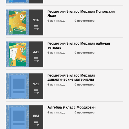
Геометрия 9 класс Мерзляк Полонский
Геометрия 9 класс Казаков №49
Якир
6 лет назад,
498 просмотров
916
6 лет назад,
0 просмотров
Геометрия 9 класс Казаков №50
6 лет назад,
Геометрия 9 класс Мерзляк рабочая
635 просмотров
тетрадь
441
6 лет назад,
0 просмотров
Геометрия 9 класс Казаков №51
6 лет назад,
495 просмотров
Геометрия 9 класс Мерзляк
дидактические материалы
921
6 лет назад,
0 просмотров
Геометрия 9 класс Казаков №52
6 лет назад,
462 просмотра
Алгебра 9 класс Мордкович
Геометрия 9 класс Казаков №53
6 лет назад,
0 просмотров
884
6 лет назад,
537 просмотров