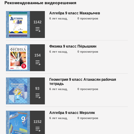
6 лет назад,
528 просмотров
Рекомендованные видеорешения
Алгебра 9 класс Макарычев
6 лет назад,
0 просмотров
Геометрия 9 класс Казаков №44
1142
6 лет назад,
484 просмотра
Геометрия 9 класс Казаков №45
Физика 9 класс Пёрышкин
6 лет назад,
6 лет назад,
498 просмотров
0 просмотров
154
Геометрия 9 класс Казаков №46
6 лет назад,
532 просмотра
Геометрия 9 класс Атанасян рабочая
тетрадь
93
6 лет назад,
0 просмотров
Геометрия 9 класс Казаков №47
6 лет назад,
491 просмотр
Алгебра 9 класс Мерзляк
6 лет назад,
0 просмотров
1152
Геометрия 9 класс Казаков №48
6 лет назад,
566 просмотров