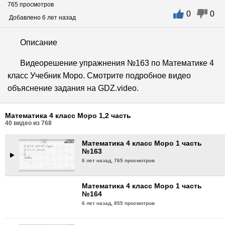
765 просмотров
0
0
Математика 4 класс Моро 1 часть
Добавлено 6 лет назад
№160
6 лет назад,
754 просмотра
Описание
Математика 4 класс Моро 1 часть
Видеорешение упражнения №163 по Математике 4
№161
класс Учебник Моро. Смотрите подробное видео
6 лет назад,
884 просмотра
объяснение задания на GDZ.video.
Математика 4 класс Моро 1 часть
№162
Математика 4 класс Моро 1,2 часть
6 лет назад,
778 просмотров
40
видео из
768
Математика 4 класс Моро 1 часть
№163
6 лет назад,
765 просмотров
Математика 4 класс Моро 1 часть
№164
6 лет назад,
855 просмотров