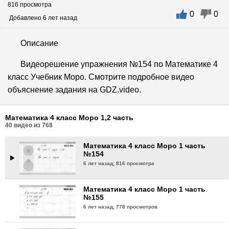
816 просмотра
0
0
Математика 4 класс Моро 1 часть
Добавлено 6 лет назад
№151
6 лет назад,
646 просмотров
Описание
Математика 4 класс Моро 1 часть
Видеорешение упражнения №154 по Математике 4
№152
класс Учебник Моро. Смотрите подробное видео
6 лет назад,
718 просмотра
объяснение задания на GDZ.video.
Математика 4 класс Моро 1 часть
№153
Математика 4 класс Моро 1,2 часть
6 лет назад,
632 просмотра
40
видео из
768
Математика 4 класс Моро 1 часть
№154
6 лет назад,
816 просмотра
Математика 4 класс Моро 1 часть
№155
6 лет назад,
778 просмотров