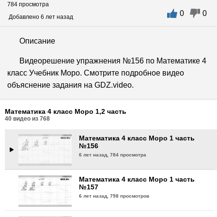
784 просмотра
0
0
Математика 4 класс Моро 1 часть
Добавлено 6 лет назад
№153
6 лет назад,
632 просмотра
Описание
Математика 4 класс Моро 1 часть
Видеорешение упражнения №156 по Математике 4
№154
класс Учебник Моро. Смотрите подробное видео
6 лет назад,
815 просмотра
объяснение задания на GDZ.video.
Математика 4 класс Моро 1 часть
№155
Математика 4 класс Моро 1,2 часть
6 лет назад,
778 просмотров
40
видео из
768
Математика 4 класс Моро 1 часть
№156
6 лет назад,
784 просмотра
Математика 4 класс Моро 1 часть
№157
6 лет назад,
798 просмотров