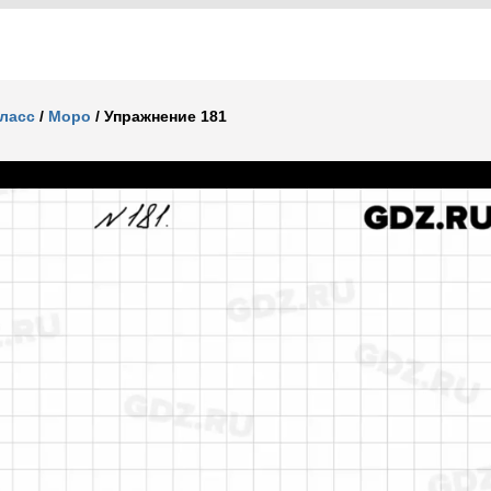
класс
/
Моро
/
Упражнение 181