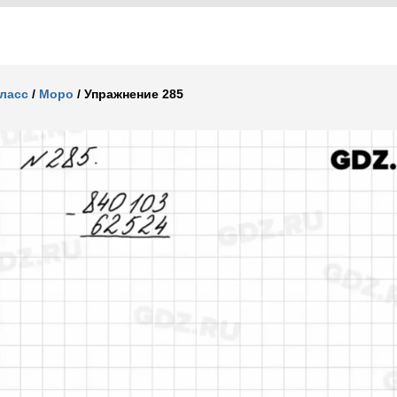
класс
/
Моро
/
Упражнение 285