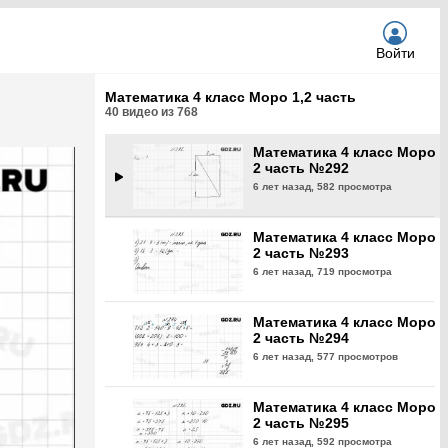
6 лет назад,
591 просмотр
Войти
Математика 4 класс Моро
2 часть №291
Математика 4 класс Моро 1,2 часть
6 лет назад,
602 просмотра
40
видео из
768
Математика 4 класс Моро
2 часть №292
6 лет назад,
582 просмотра
Математика 4 класс Моро
2 часть №293
6 лет назад,
719 просмотра
Математика 4 класс Моро
2 часть №294
6 лет назад,
577 просмотров
Математика 4 класс Моро
2 часть №295
6 лет назад,
592 просмотра