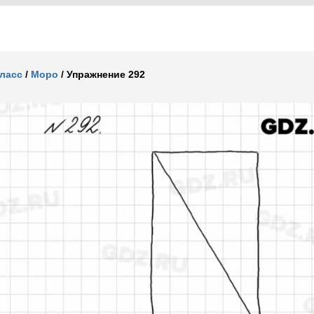
класс
/
Моро
/
Упражнение 292