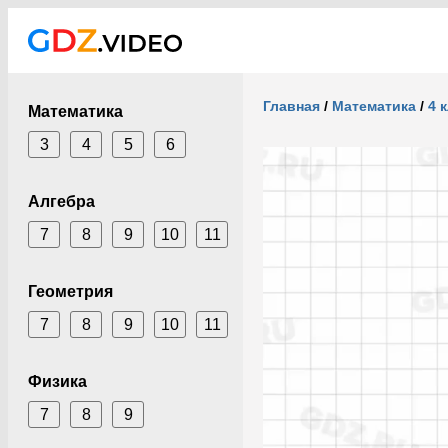
Главная
/
Математика
/
4 
Математика
3
4
5
6
Алгебра
7
8
9
10
11
Геометрия
7
8
9
10
11
Физика
7
8
9