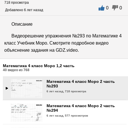
718 просмотра
0
0
Математика 4 класс Моро 2 часть
Добавлено 6 лет назад
№290
6 лет назад,
591 просмотр
Описание
Математика 4 класс Моро 2 часть
Видеорешение упражнения №293 по Математике 4
№291
класс Учебник Моро. Смотрите подробное видео
6 лет назад,
601 просмотр
объяснение задания на GDZ.video.
Математика 4 класс Моро 2 часть
№292
Математика 4 класс Моро 1,2 часть
6 лет назад,
580 просмотров
40
видео из
768
Математика 4 класс Моро 2 часть
№293
6 лет назад,
718 просмотра
Математика 4 класс Моро 2 часть
№294
6 лет назад,
577 просмотров