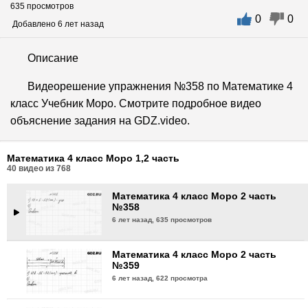
635 просмотров
0
0
Математика 4 класс Моро 2 часть
Добавлено 6 лет назад
№355
6 лет назад,
774 просмотра
Описание
Математика 4 класс Моро 2 часть
Видеорешение упражнения №358 по Математике 4
№356
класс Учебник Моро. Смотрите подробное видео
6 лет назад,
757 просмотров
объяснение задания на GDZ.video.
Математика 4 класс Моро 2 часть
№357
Математика 4 класс Моро 1,2 часть
6 лет назад,
624 просмотра
40
видео из
768
Математика 4 класс Моро 2 часть
№358
6 лет назад,
635 просмотров
Математика 4 класс Моро 2 часть
№359
6 лет назад,
622 просмотра