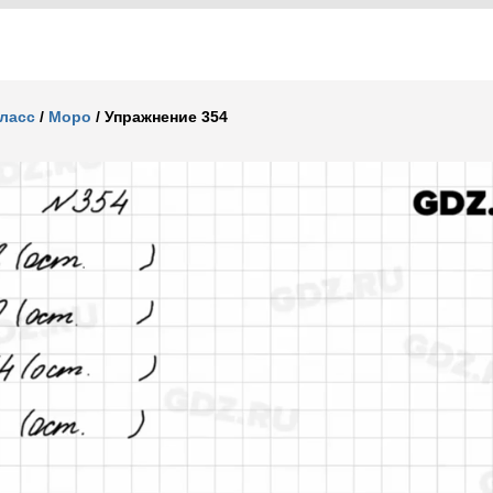
класс
/
Моро
/
Упражнение 354