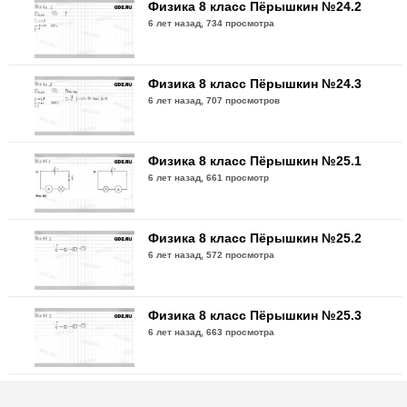
Физика 8 класс Пёрышкин №24.2
6 лет назад,
734 просмотра
Физика 8 класс Пёрышкин №24.3
6 лет назад,
707 просмотров
Физика 8 класс Пёрышкин №25.1
6 лет назад,
661 просмотр
Физика 8 класс Пёрышкин №25.2
6 лет назад,
572 просмотра
Физика 8 класс Пёрышкин №25.3
6 лет назад,
663 просмотра
Физика 8 класс Пёрышкин №25.4