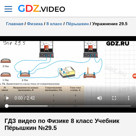
Главная
/
Физика
/
8 класс
/
Пёрышкин
/
Упражнение 29.5
ГДЗ видео по Физике 8 класс Учебник
Пёрышкин №29.5