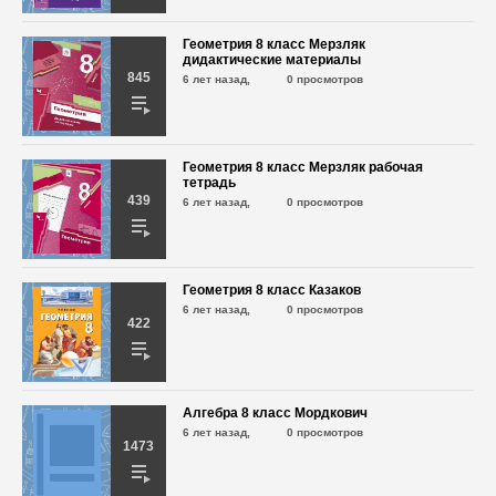
Геометрия 8 класс Мерзляк
Физика 8 класс Пёрышкин №28.3
дидактические материалы
6 лет назад,
634 просмотра
845
6 лет назад,
0 просмотров
Физика 8 класс Пёрышкин №29.1
6 лет назад,
Геометрия 8 класс Мерзляк рабочая
648 просмотров
тетрадь
439
6 лет назад,
0 просмотров
Физика 8 класс Пёрышкин №29.2
6 лет назад,
677 просмотров
Геометрия 8 класс Казаков
6 лет назад,
0 просмотров
422
Физика 8 класс Пёрышкин №29.3
6 лет назад,
740 просмотров
Алгебра 8 класс Мордкович
Физика 8 класс Пёрышкин №29.4
6 лет назад,
0 просмотров
1473
6 лет назад,
752 просмотра