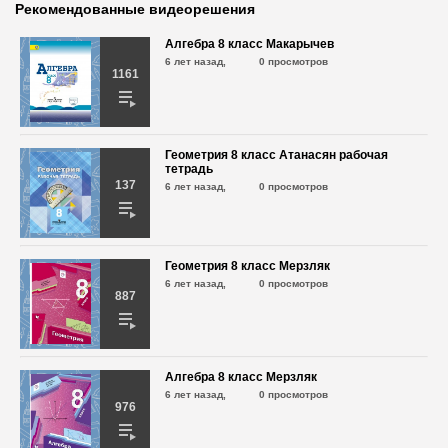
6 лет назад,
575 просмотров
Рекомендованные видеорешения
Алгебра 8 класс Макарычев
6 лет назад,
0 просмотров
Физика 8 класс Пёрышкин №26.3
1161
6 лет назад,
765 просмотров
Физика 8 класс Пёрышкин №27.1
Геометрия 8 класс Атанасян рабочая
тетрадь
6 лет назад,
627 просмотров
137
6 лет назад,
0 просмотров
Физика 8 класс Пёрышкин №27.2
6 лет назад,
573 просмотра
Геометрия 8 класс Мерзляк
6 лет назад,
0 просмотров
887
Физика 8 класс Пёрышкин №28.1
6 лет назад,
632 просмотра
Алгебра 8 класс Мерзляк
6 лет назад,
0 просмотров
976
Физика 8 класс Пёрышкин №28.2
6 лет назад,
714 просмотра