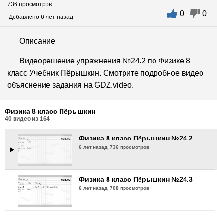
736 просмотров
0
0
Физика 8 класс Пёрышкин №23.3
Добавлено 6 лет назад
6 лет назад,
740 просмотров
Описание
Физика 8 класс Пёрышкин №23.4
Видеорешение упражнения №24.2 по Физике 8
6 лет назад,
662 просмотра
класс Учебник Пёрышкин. Смотрите подробное видео
объяснение задания на GDZ.video.
Физика 8 класс Пёрышкин №24.1
6 лет назад,
600 просмотров
Физика 8 класс Пёрышкин
40
видео из
164
Физика 8 класс Пёрышкин №24.2
6 лет назад,
736 просмотров
Физика 8 класс Пёрышкин №24.3
6 лет назад,
708 просмотров