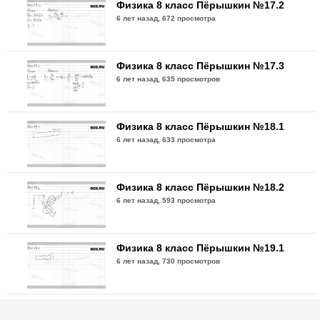
Физика 8 класс Пёрышкин №17.2
6 лет назад,
672 просмотра
Физика 8 класс Пёрышкин №17.3
6 лет назад,
635 просмотров
Физика 8 класс Пёрышкин №18.1
6 лет назад,
633 просмотра
Физика 8 класс Пёрышкин №18.2
6 лет назад,
593 просмотра
Физика 8 класс Пёрышкин №19.1
6 лет назад,
730 просмотров
Физика 8 класс Пёрышкин №19.2