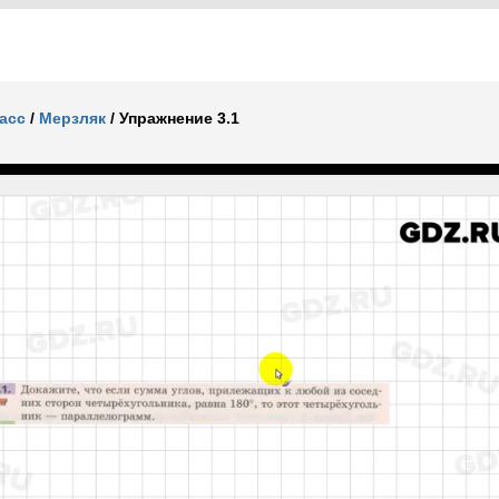
ласс
/
Мерзляк
/
Упражнение 3.1