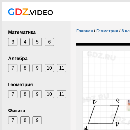
Главная
/
Геометрия
/
8 к
Математика
3
4
5
6
Алгебра
7
8
9
10
11
Геометрия
7
8
9
10
11
Физика
7
8
9