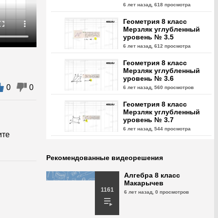
6 лет назад,
618 просмотра
Геометрия 8 класс
Мерзляк углубленный
уровень № 3.5
6 лет назад,
612 просмотра
Геометрия 8 класс
Мерзляк углубленный
уровень № 3.6
0
0
6 лет назад,
560 просмотров
Геометрия 8 класс
Мерзляк углубленный
уровень № 3.7
6 лет назад,
544 просмотра
ите
Геометрия 8 класс
Мерзляк углубленный
Рекомендованные видеорешения
уровень № 3.8
6 лет назад,
732 просмотра
Алгебра 8 класс
Макарычев
Геометрия 8 класс
1161
6 лет назад,
0 просмотров
Мерзляк углубленный
уровень № 3.9
6 лет назад,
589 просмотров