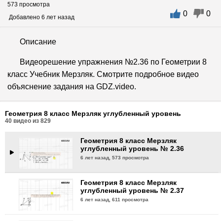
573 просмотра
0
0
Геометрия 8 класс Мерзляк
Добавлено 6 лет назад
углубленный уровень № 2.33
6 лет назад,
680 просмотров
Описание
Геометрия 8 класс Мерзляк
Видеорешение упражнения №2.36 по Геометрии 8
углубленный уровень № 2.34
класс Учебник Мерзляк. Смотрите подробное видео
6 лет назад,
577 просмотров
объяснение задания на GDZ.video.
Геометрия 8 класс Мерзляк
углубленный уровень № 2.35
Геометрия 8 класс Мерзляк углубленный уровень
6 лет назад,
694 просмотра
40
видео из
829
Геометрия 8 класс Мерзляк
углубленный уровень № 2.36
6 лет назад,
573 просмотра
Геометрия 8 класс Мерзляк
углубленный уровень № 2.37
6 лет назад,
611 просмотра