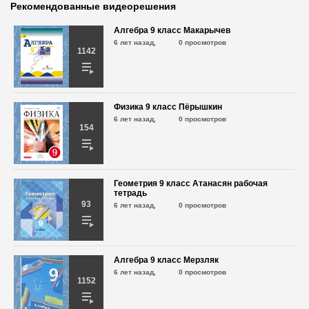
6 лет назад,
427 просмотров
Рекомендованные видеорешения
Алгебра 9 класс Макарычев
6 лет назад,
0 просмотров
Геометрия 9 класс Казаков № 181
1142
6 лет назад,
478 просмотров
Геометрия 9 класс Казаков № 182
Физика 9 класс Пёрышкин
6 лет назад,
6 лет назад,
446 просмотров
0 просмотров
154
Геометрия 9 класс Казаков № 183
6 лет назад,
428 просмотров
Геометрия 9 класс Атанасян рабочая
тетрадь
93
6 лет назад,
0 просмотров
Геометрия 9 класс Казаков № 184
6 лет назад,
662 просмотра
Алгебра 9 класс Мерзляк
6 лет назад,
0 просмотров
1152
Геометрия 9 класс Казаков № 185
6 лет назад,
498 просмотров