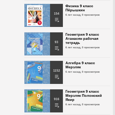
Геометрия 9 класс
Физика 9 класс
Казаков № 187
Пёрышкин
154
6 лет назад,
429 просмотров
6 лет назад,
0 просмотров
Геометрия 9 класс
Казаков № 188
Геометрия 9 класс
6 лет назад,
471 просмотр
Атанасян рабочая
93
тетрадь
6 лет назад,
0 просмотров
Геометрия 9 класс
Казаков № 189
6 лет назад,
538 просмотров
Алгебра 9 класс
Мерзляк
1152
Геометрия 9 класс
6 лет назад,
0 просмотров
Казаков № 190
6 лет назад,
462 просмотра
Геометрия 9 класс
Геометрия 9 класс
Мерзляк Полонский
Казаков № 191
916
Якир
6 лет назад,
473 просмотра
6 лет назад,
0 просмотров
Геометрия 9 класс