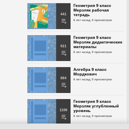
Казаков № 192
Геометрия 9 класс
6 лет назад,
Мерзляк рабочая
454 просмотра
441
тетрадь
6 лет назад,
0 просмотров
Геометрия 9 класс
Казаков № 193
6 лет назад,
455 просмотров
Геометрия 9 класс
Мерзляк дидактические
921
материалы
Геометрия 9 класс
6 лет назад,
0 просмотров
Казаков № 194
6 лет назад,
435 просмотров
Алгебра 9 класс
Геометрия 9 класс
Мордкович
Казаков № 195
884
6 лет назад,
0 просмотров
6 лет назад,
476 просмотров
Геометрия 9 класс
Геометрия 9 класс
Казаков № 196
Мерзляк углубленный
6 лет назад,
512 просмотра
1106
уровень
6 лет назад,
0 просмотров
Геометрия 9 класс
Казаков № 197