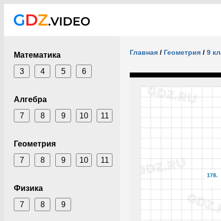
Главная
/
Геометрия
/
9 к
Математика
3
4
5
6
Алгебра
7
8
9
10
11
Геометрия
7
8
9
10
11
Физика
7
8
9