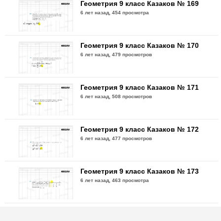
Геометрия 9 класс Казаков № 169
6 лет назад,
454 просмотра
Геометрия 9 класс Казаков № 170
6 лет назад,
479 просмотров
Геометрия 9 класс Казаков № 171
6 лет назад,
508 просмотров
Геометрия 9 класс Казаков № 172
6 лет назад,
477 просмотров
Геометрия 9 класс Казаков № 173
6 лет назад,
463 просмотра
Геометрия 9 класс Казаков № 174