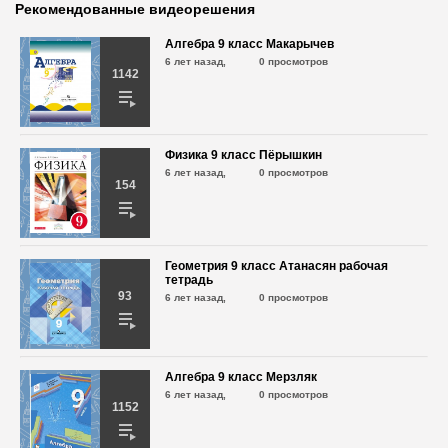
6 лет назад,
504 просмотра
Рекомендованные видеорешения
Алгебра 9 класс Макарычев
6 лет назад,
0 просмотров
Геометрия 9 класс Казаков № 175
1142
6 лет назад,
469 просмотров
Геометрия 9 класс Казаков № 176
Физика 9 класс Пёрышкин
6 лет назад,
6 лет назад,
468 просмотров
0 просмотров
154
Геометрия 9 класс Казаков № 177
6 лет назад,
480 просмотров
Геометрия 9 класс Атанасян рабочая
тетрадь
93
6 лет назад,
0 просмотров
Геометрия 9 класс Казаков № 178
6 лет назад,
458 просмотров
Алгебра 9 класс Мерзляк
6 лет назад,
0 просмотров
1152
Геометрия 9 класс Казаков № 179
6 лет назад,
478 просмотров