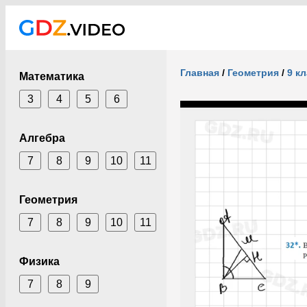
Главная
/
Геометрия
/
9 к
Математика
3
4
5
6
Алгебра
7
8
9
10
11
Геометрия
7
8
9
10
11
Физика
7
8
9