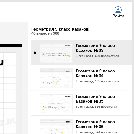
6 лет назад,
526 просмотров
Войти
Геометрия 9 класс
Казаков №32
Геометрия 9 класс Казаков
6 лет назад,
603 просмотра
40
видео из
306
Геометрия 9 класс
Казаков №33
6 лет назад,
499 просмотров
Геометрия 9 класс
Казаков №34
6 лет назад,
485 просмотров
Геометрия 9 класс
Казаков №35
6 лет назад,
616 просмотра
Геометрия 9 класс
Казаков №36
6 лет назад,
524 просмотра