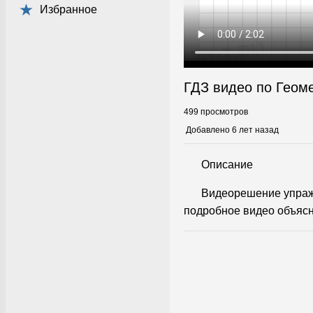
Избранное
ГДЗ видео по Геом
499 просмотров
Добавлено 6 лет назад
Описание
Видеорешение упражн
подробное видео объясн