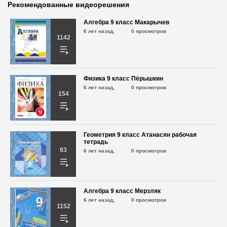
6 лет назад,
531 просмотр
Рекомендованные видеорешения
Алгебра 9 класс Макарычев
6 лет назад,
0 просмотров
Геометрия 9 класс Казаков №14
1142
6 лет назад,
511 просмотра
Геометрия 9 класс Казаков №15
Физика 9 класс Пёрышкин
6 лет назад,
6 лет назад,
524 просмотра
0 просмотров
154
Геометрия 9 класс Казаков №16
6 лет назад,
493 просмотра
Геометрия 9 класс Атанасян рабочая
тетрадь
93
6 лет назад,
0 просмотров
Геометрия 9 класс Казаков №17
6 лет назад,
498 просмотров
Алгебра 9 класс Мерзляк
6 лет назад,
0 просмотров
1152
Геометрия 9 класс Казаков №18
6 лет назад,
486 просмотров