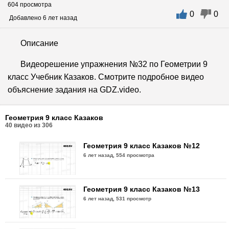
604 просмотра
0
0
Добавлено 6 лет назад
Описание
Видеорешение упражнения №32 по Геометрии 9
класс Учебник Казаков. Смотрите подробное видео
объяснение задания на GDZ.video.
Геометрия 9 класс Казаков
40
видео из
306
Геометрия 9 класс Казаков №12
6 лет назад,
554 просмотра
Геометрия 9 класс Казаков №13
6 лет назад,
531 просмотр