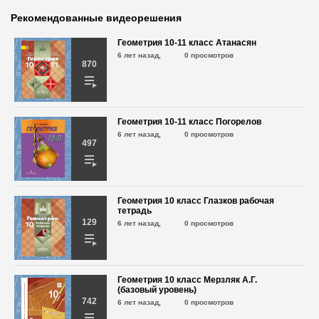
Часть 2 №27.14
Рекомендованные видеорешения
6 лет назад,
654 просмотра
Геометрия 10-11 класс Атанасян
6 лет назад,
0 просмотров
Алгебра 10-11 класс Мордкович
870
Часть 2 №28.1
6 лет назад,
687 просмотров
Алгебра 10-11 класс Мордкович
Геометрия 10-11 класс Погорелов
Часть 2 №28.2
6 лет назад,
0 просмотров
497
6 лет назад,
686 просмотров
Алгебра 10-11 класс Мордкович
Часть 2 №28.3
Геометрия 10 класс Глазков рабочая
6 лет назад,
673 просмотра
тетрадь
129
6 лет назад,
0 просмотров
Алгебра 10-11 класс Мордкович
Часть 2 №28.4
6 лет назад,
591 просмотр
Геометрия 10 класс Мерзляк А.Г.
(базовый уровень)
742
Алгебра 10-11 класс Мордкович
6 лет назад,
0 просмотров
Часть 2 №28.5