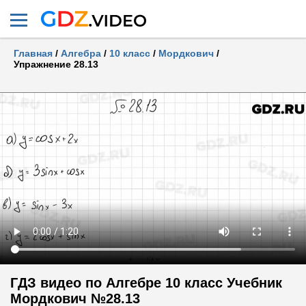
Главная
/
Алгебра
/
10 класс
/
Мордкович
/
Упражнение 28.13
ГДЗ видео по Алгебре 10 класс Учебник
Мордкович №28.13