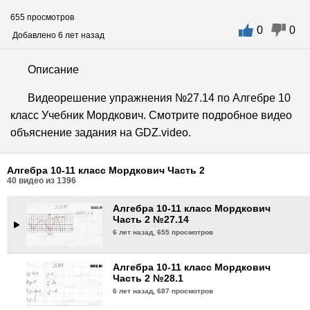
655 просмотров
0
0
Алгебра 10-11 класс Мордкович
Добавлено 6 лет назад
Часть 2 №27.11
6 лет назад,
638 просмотров
Описание
Алгебра 10-11 класс Мордкович
Видеорешение упражнения №27.14 по Алгебре 10
Часть 2 №27.12
класс Учебник Мордкович. Смотрите подробное видео
6 лет назад,
599 просмотров
объяснение задания на GDZ.video.
Алгебра 10-11 класс Мордкович
Часть 2 №27.13
Алгебра 10-11 класс Мордкович Часть 2
6 лет назад,
625 просмотров
40
видео из
1396
Алгебра 10-11 класс Мордкович
Часть 2 №27.14
6 лет назад,
655 просмотров
Алгебра 10-11 класс Мордкович
Часть 2 №28.1
6 лет назад,
687 просмотров