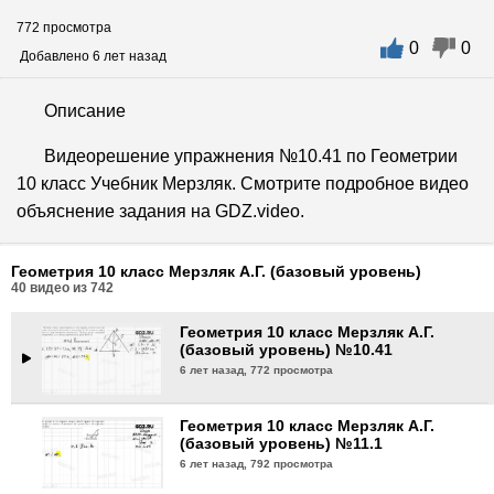
772 просмотра
0
0
Геометрия 10 класс Мерзляк А.Г.
Добавлено 6 лет назад
(базовый уровень) №10.38
6 лет назад,
723 просмотра
Описание
Геометрия 10 класс Мерзляк А.Г.
Видеорешение упражнения №10.41 по Геометрии
(базовый уровень) №10.39
10 класс Учебник Мерзляк. Смотрите подробное видео
6 лет назад,
771 просмотр
объяснение задания на GDZ.video.
Геометрия 10 класс Мерзляк А.Г.
(базовый уровень) №10.40
Геометрия 10 класс Мерзляк А.Г. (базовый уровень)
6 лет назад,
770 просмотров
40
видео из
742
Геометрия 10 класс Мерзляк А.Г.
(базовый уровень) №10.41
6 лет назад,
772 просмотра
Геометрия 10 класс Мерзляк А.Г.
(базовый уровень) №11.1
6 лет назад,
792 просмотра