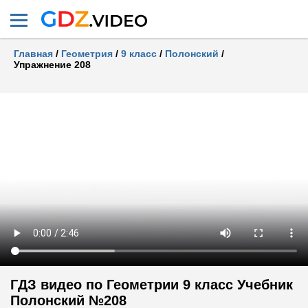
Главная
/
Геометрия
/
9 класс
/
Полонский
/
Упражнение 208
ГДЗ видео по Геометрии 9 класс Учебник
Полонский №208