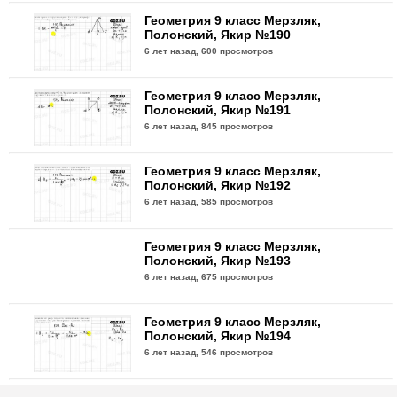
Геометрия 9 класс Мерзляк,
Полонский, Якир №190
6 лет назад,
600 просмотров
Геометрия 9 класс Мерзляк,
Полонский, Якир №191
6 лет назад,
845 просмотров
Геометрия 9 класс Мерзляк,
Полонский, Якир №192
6 лет назад,
585 просмотров
Геометрия 9 класс Мерзляк,
Полонский, Якир №193
6 лет назад,
675 просмотров
Геометрия 9 класс Мерзляк,
Полонский, Якир №194
6 лет назад,
546 просмотров
Геометрия 9 класс Мерзляк,