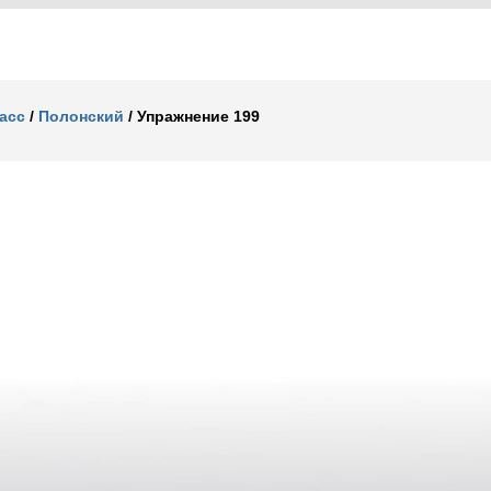
ласс
/
Полонский
/
Упражнение 199