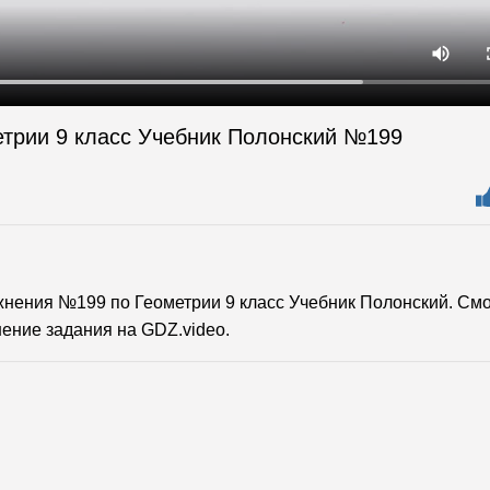
етрии 9 класс Учебник Полонский №199
нения №199 по Геометрии 9 класс Учебник Полонский. См
ение задания на GDZ.video.