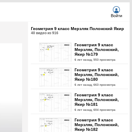
Войти
Геометрия 9 класс Мерзляк Полонский Якир
40
видео из
916
Геометрия 9 класс
Мерзляк, Полонский,
Якир №179
6 лет назад,
553 просмотра
Геометрия 9 класс
Мерзляк, Полонский,
Якир №180
6 лет назад,
663 просмотра
Геометрия 9 класс
Мерзляк, Полонский,
Якир №181
6 лет назад,
604 просмотра
Геометрия 9 класс
Мерзляк, Полонский,
Якир №182