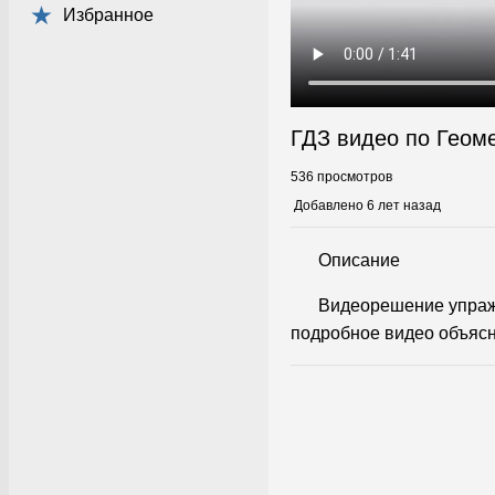
Избранное
ГДЗ видео по Геом
536 просмотров
Добавлено 6 лет назад
Описание
Видеорешение упраж
подробное видео объясн