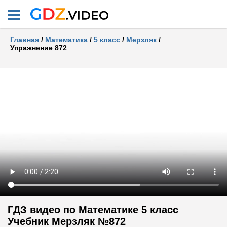
6 лет назад,
553 просмотра
Математика 5 класс Мерзляк №864
Главная
/
Математика
/
5 класс
/
Мерзляк
/
6 лет назад,
601 просмотр
Упражнение 872
Математика 5 класс Мерзляк №865
6 лет назад,
643 просмотра
Математика 5 класс Мерзляк №866
6 лет назад,
580 просмотров
Математика 5 класс Мерзляк №867
6 лет назад,
635 просмотров
Математика 5 класс Мерзляк №868
ГДЗ видео по Математике 5 класс
6 лет назад,
602 просмотра
Учебник Мерзляк №872