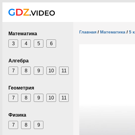
Главная
/
Математика
/
5 
Математика
3
4
5
6
Алгебра
7
8
9
10
11
Геометрия
7
8
9
10
11
Физика
7
8
9