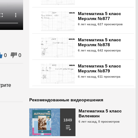
Математика 5 класс
Мерзляк №877
6 лет назад,
627 просмотров
Математика 5 класс
Мерзляк №878
6 лет назад,
642 просмотра
0
0
Математика 5 класс
Мерзляк №879
6 лет назад,
611 просмотра
трите
Математика 5 класс
Мерзляк №880
Рекомендованные видеорешения
6 лет назад,
619 просмотра
Математика 5 класс
Виленкин
Математика 5 класс
1849
6 лет назад,
0 просмотров
Мерзляк №881
6 лет назад,
573 просмотра