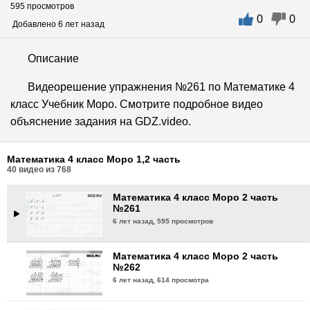
595 просмотров
0
0
Математика 4 класс Моро 2 часть
Добавлено 6 лет назад
№258
6 лет назад,
588 просмотров
Описание
Математика 4 класс Моро 2 часть
Видеорешение упражнения №261 по Математике 4
№259
класс Учебник Моро. Смотрите подробное видео
6 лет назад,
631 просмотр
объяснение задания на GDZ.video.
Математика 4 класс Моро 2 часть
№260
Математика 4 класс Моро 1,2 часть
6 лет назад,
583 просмотра
40
видео из
768
Математика 4 класс Моро 2 часть
№261
6 лет назад,
595 просмотров
Математика 4 класс Моро 2 часть
№262
6 лет назад,
614 просмотра