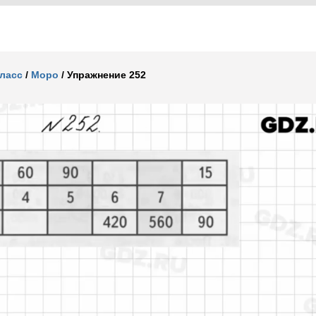
класс
/
Моро
/
Упражнение 252