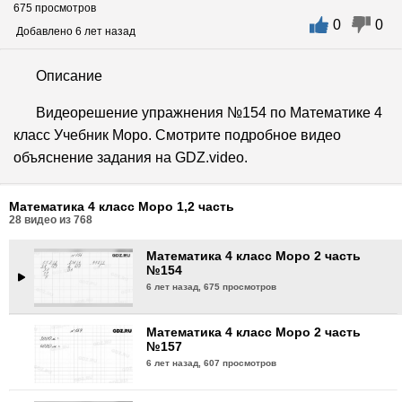
675 просмотров
0
0
Математика 4 класс Моро 2 часть
Добавлено 6 лет назад
№348
6 лет назад,
559 просмотров
Описание
Математика 4 класс Моро 2 часть
Видеорешение упражнения №154 по Математике 4
№350
класс Учебник Моро. Смотрите подробное видео
6 лет назад,
600 просмотров
объяснение задания на GDZ.video.
Математика 4 класс Моро 2 часть
№139
Математика 4 класс Моро 1,2 часть
6 лет назад,
618 просмотра
28
видео из
768
Математика 4 класс Моро 2 часть
№154
6 лет назад,
675 просмотров
Математика 4 класс Моро 2 часть
№157
6 лет назад,
607 просмотров