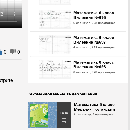
Математика 6 класс
Виленкин №696
6 лет назад,
728 просмотров
Математика 6 класс
Виленкин №697
6 лет назад,
678 просмотров
0
0
Математика 6 класс
Виленкин №698
6 лет назад,
728 просмотров
отрите
Математика 6 класс
Виленкин №699
Рекомендованные видеорешения
6 лет назад,
810 просмотров
Математика 6 класс
Мерзляк Полонский
Математика 6 класс
1434
6 лет назад,
0 просмотров
Виленкин №700
6 лет назад,
757 просмотров