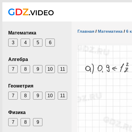
Главная
/
Математика
/
6 
Математика
3
4
5
6
Алгебра
7
8
9
10
11
Геометрия
7
8
9
10
11
Физика
7
8
9