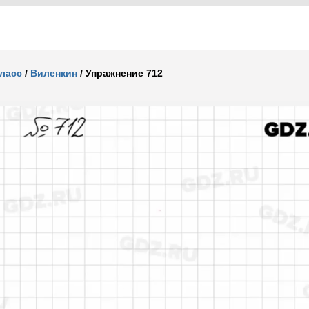
класс
/
Виленкин
/
Упражнение 712