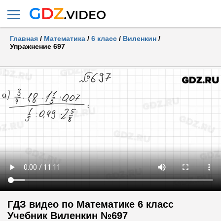
6 лет назад,
671 просмотр
Математика 6 класс Виленкин №689
Главная
/
Математика
/
6 класс
/
Виленкин
/
6 лет назад,
780 просмотров
Упражнение 697
Математика 6 класс Виленкин №690
6 лет назад,
578 просмотров
Математика 6 класс Виленкин №691
6 лет назад,
705 просмотров
Математика 6 класс Виленкин №692
6 лет назад,
623 просмотра
Математика 6 класс Виленкин №693
ГДЗ видео по Математике 6 класс
6 лет назад,
642 просмотра
Учебник Виленкин №697