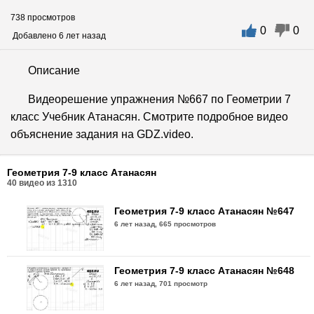
738 просмотров
0
0
Добавлено 6 лет назад
Описание
Видеорешение упражнения №667 по Геометрии 7
класс Учебник Атанасян. Смотрите подробное видео
объяснение задания на GDZ.video.
Геометрия 7-9 класс Атанасян
40
видео из
1310
Геометрия 7-9 класс Атанасян №647
6 лет назад,
665 просмотров
Геометрия 7-9 класс Атанасян №648
6 лет назад,
701 просмотр