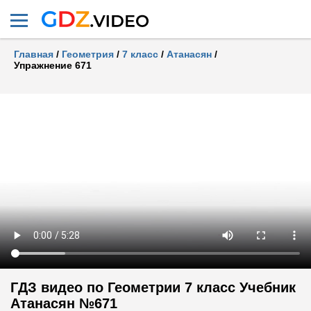
Главная
/
Геометрия
/
7 класс
/
Атанасян
/
Упражнение 671
ГДЗ видео по Геометрии 7 класс Учебник
Атанасян №671