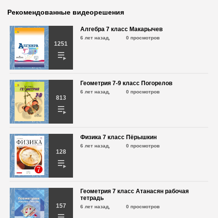
6 лет назад,
588 просмотров
Рекомендованные видеорешения
Алгебра 7 класс Макарычев
6 лет назад,
0 просмотров
Геометрия 7-9 класс Атанасян №659
1251
6 лет назад,
666 просмотров
Геометрия 7-9 класс Атанасян №660
Геометрия 7-9 класс Погорелов
6 лет назад,
6 лет назад,
581 просмотр
0 просмотров
813
Геометрия 7-9 класс Атанасян №661
6 лет назад,
552 просмотра
Физика 7 класс Пёрышкин
6 лет назад,
0 просмотров
128
Геометрия 7-9 класс Атанасян №662
6 лет назад,
552 просмотра
Геометрия 7 класс Атанасян рабочая
тетрадь
157
Геометрия 7-9 класс Атанасян №663
6 лет назад,
0 просмотров
6 лет назад,
594 просмотра