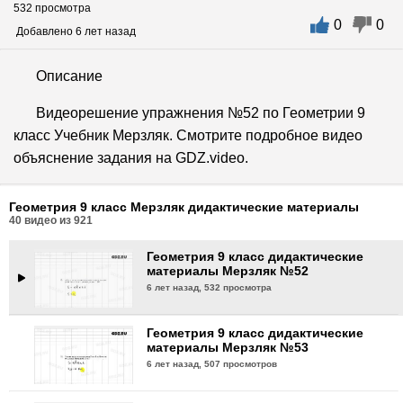
532 просмотра
0
0
Геометрия 9 класс дидактические
Добавлено 6 лет назад
материалы Мерзляк №49
6 лет назад,
568 просмотров
Описание
Геометрия 9 класс дидактические
Видеорешение упражнения №52 по Геометрии 9
материалы Мерзляк №50
класс Учебник Мерзляк. Смотрите подробное видео
6 лет назад,
568 просмотров
объяснение задания на GDZ.video.
Геометрия 9 класс дидактические
материалы Мерзляк №51
Геометрия 9 класс Мерзляк дидактические материалы
6 лет назад,
501 просмотр
40
видео из
921
Геометрия 9 класс дидактические
материалы Мерзляк №52
6 лет назад,
532 просмотра
Геометрия 9 класс дидактические
материалы Мерзляк №53
6 лет назад,
507 просмотров