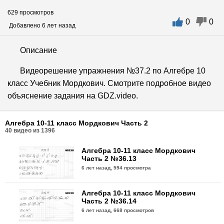
629 просмотров
0
0
Добавлено 6 лет назад
Описание
Видеорешение упражнения №37.2 по Алгебре 10
класс Учебник Мордкович. Смотрите подробное видео
объяснение задания на GDZ.video.
Алгебра 10-11 класс Мордкович Часть 2
40
видео из
1396
Алгебра 10-11 класс Мордкович
Часть 2 №36.13
6 лет назад,
594 просмотра
Алгебра 10-11 класс Мордкович
Часть 2 №36.14
6 лет назад,
668 просмотров